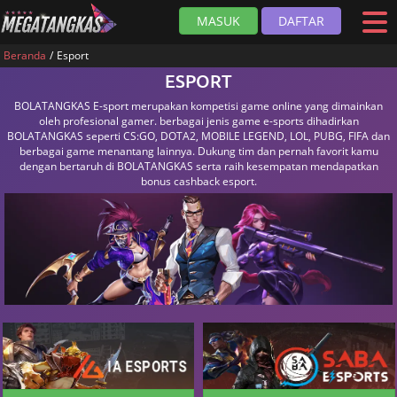
MASUK
DAFTAR
Beranda
Esport
ESPORT
BOLATANGKAS E-sport merupakan kompetisi game online yang dimainkan
oleh profesional gamer. berbagai jenis game e-sports dihadirkan
BOLATANGKAS seperti CS:GO, DOTA2, MOBILE LEGEND, LOL, PUBG, FIFA dan
berbagai game menantang lainnya. Dukung tim dan pernah favorit kamu
dengan bertaruh di BOLATANGKAS serta raih kesempatan mendapatkan
bonus cashback esport.