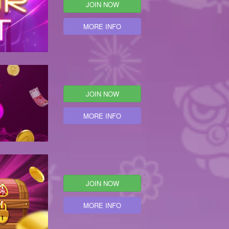
JOIN NOW
MORE INFO
JOIN NOW
MORE INFO
JOIN NOW
MORE INFO