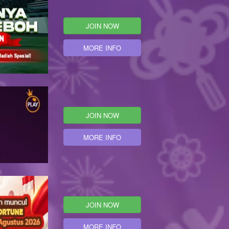
JOIN NOW
MORE INFO
JOIN NOW
MORE INFO
JOIN NOW
MORE INFO