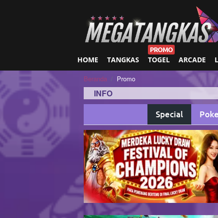
PROMO
HOME
TANGKAS
TOGEL
ARCADE
Beranda
Promo
INFO
Special
Poke