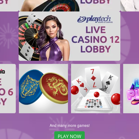
And many more games!
PLAY NOW