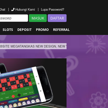
Chat
Hubungi Kami
Lupa Password?
MASUK
DAFTAR
SLOTS
DEPOSIT
PROMO
REFERRAL
AS NEW DESIGN, NEW VERSION. Nikmati permainan permainan baru Live Casi