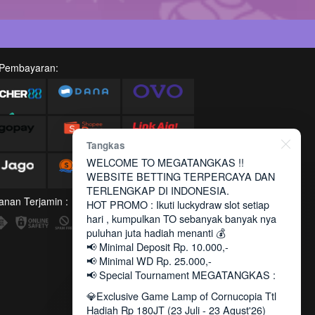
 Pembayaran:
Tangkas
WELCOME TO MEGATANGKAS !!
WEBSITE BETTING TERPERCAYA DAN
TERLENGKAP DI INDONESIA.
nan Terjamin :
Dukungan Perangkat :
HOT PROMO : Ikuti luckydraw slot setiap
hari , kumpulkan TO sebanyak banyak nya
puluhan juta hadiah menanti 💰
📢 Minimal Deposit Rp. 10.000,-
📢 Minimal WD Rp. 25.000,-
📢 Special Tournament MEGATANGKAS :
💎Exclusive Game Lamp of Cornucopia Ttl
Hadiah Rp 180JT (23 Juli - 23 Agust'26)